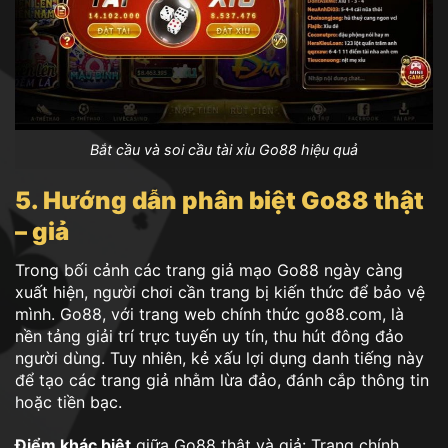
Bắt cầu và soi cầu tài xỉu Go88 hiệu quả
5. Hướng dẫn phân biệt Go88 thật
– giả
Trong bối cảnh các trang giả mạo Go88 ngày càng
xuất hiện, người chơi cần trang bị kiến thức để bảo vệ
mình. Go88, với trang web chính thức go88.com, là
nền tảng giải trí trực tuyến uy tín, thu hút đông đảo
người dùng. Tuy nhiên, kẻ xấu lợi dụng danh tiếng này
để tạo các trang giả nhằm lừa đảo, đánh cắp thông tin
hoặc tiền bạc.
Điểm khác biệt
giữa Go88 thật và giả: Trang chính