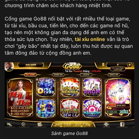
chương trình chăm sóc khách hàng nhiệt tình.
Cổng game Go88 nổi bật với rất nhiều thể loại game,
từ tài xỉu, bầu cua, tiến lên, cho đến các game nổ hũ,
tạo nên một không gian đa dạng để anh em có thể
thỏa sức lựa chọn. Tuy nhiên,
tài xỉu online
vẫn là trò
chơi “gây bão” nhất tại đây, luôn thu hút được sự quan
tâm đông đảo từ cộng đồng anh em.
Sảnh game Go88