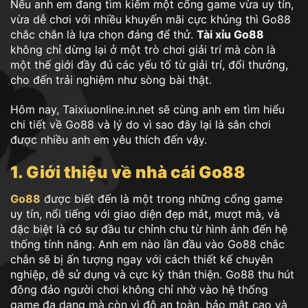
Nếu anh em đang tìm kiếm một cổng game vừa uy tín,
vừa dễ chơi với nhiều khuyến mãi cực khủng thì Go88
chắc chắn là lựa chọn đáng để thử.
Tài xỉu Go88
không chỉ dừng lại ở một trò chơi giải trí mà còn là
một thế giới đầy đủ các yếu tố từ giải trí, đổi thưởng,
cho đến trải nghiệm như sòng bài thật.
Hôm nay, Taixiuonline.in.net sẽ cùng anh em tìm hiểu
chi tiết về Go88 và lý do vì sao đây lại là sân chơi
được nhiều anh em yêu thích đến vậy.
1. Giới thiệu về nhà cái Go88
Go88
được biết đến là một trong những cổng game
uy tín, nổi tiếng với giao diện đẹp mắt, mượt mà, và
đặc biệt là có sự đầu tư chỉnh chu từ hình ảnh đến hệ
thống tính năng. Anh em nào lần đầu vào Go88 chắc
chắn sẽ bị ấn tượng ngay với cách thiết kế chuyên
nghiệp, dễ sử dụng và cực kỳ thân thiện. Go88 thu hút
đông đảo người chơi không chỉ nhờ vào hệ thống
game đa dạng mà còn vì độ an toàn, bảo mật cao và