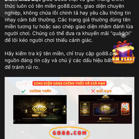
thức luôn có tên miền go88.com, giao diện chuyên
nghiệp, không chứa lỗi chính tả hay yêu cầu thông tin
nhạy cảm bất thường. Các trang giả thường dùng tên
miền tương tự hoặc sao chép giao diện nhằm đánh lừa
người chơi. Chúng có thể đưa ra khuyến mãi “quá hời”
✕
để lôi kéo người chơi thiếu cảnh giác.
Hãy kiểm tra kỹ tên miền, chỉ truy cập go88.com từ
nguồn đáng tin cậy và chú ý các dấu hiệu bất thường
để tránh rủi ro.