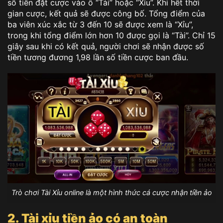
số tiền đặt cược vào ô “Tài” hoặc “Xỉu”. Khi hết thời
gian cược, kết quả sẽ được công bố. Tổng điểm của
ba viên xúc xắc từ 3 đến 10 sẽ được xem là “Xỉu”,
trong khi tổng điểm lớn hơn 10 được gọi là “Tài”. Chỉ 15
giây sau khi có kết quả, người chơi sẽ nhận được số
tiền tương đương 1,98 lần số tiền cược ban đầu.
Trò chơi Tài Xỉu online là một hình thức cá cược nhận tiền ảo
2. Tài xỉu tiền ảo có an toàn