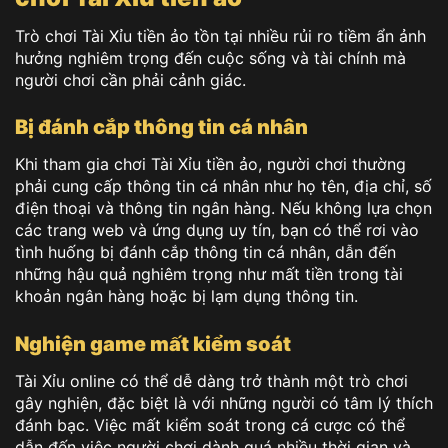
Trò chơi Tài Xỉu tiền ảo tồn tại nhiều rủi ro tiềm ẩn ảnh
hưởng nghiêm trọng đến cuộc sống và tài chính mà
người chơi cần phải cảnh giác.
Bị đánh cắp thông tin cá nhân
Khi tham gia chơi Tài Xỉu tiền ảo, người chơi thường
phải cung cấp thông tin cá nhân như họ tên, địa chỉ, số
điện thoại và thông tin ngân hàng. Nếu không lựa chọn
các trang web và ứng dụng uy tín, bạn có thể rơi vào
tình huống bị đánh cắp thông tin cá nhân, dẫn đến
những hậu quả nghiêm trọng như mất tiền trong tài
khoản ngân hàng hoặc bị lạm dụng thông tin.
Nghiện game mất kiểm soát
Tài Xỉu online có thể dễ dàng trở thành một trò chơi
gây nghiện, đặc biệt là với những người có tâm lý thích
đánh bạc. Việc mất kiểm soát trong cá cược có thể
dẫn đến việc người chơi dành quá nhiều thời gian và