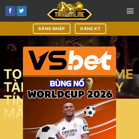
Bỏ
qua
nội
dung
ĐĂNG NHẬP
ĐĂNG KÝ
×
TOP 15 CỔNG GAME
TÀI XỈU ONLINE UY
TÍN VỚI KHUYẾN
MÃI KHỦNG