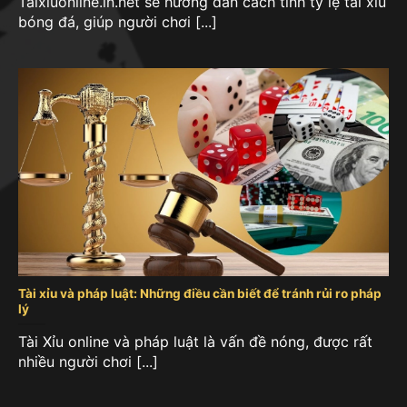
Taixiuonline.in.net sẽ hướng dẫn cách tính tỷ lệ tài xỉu
bóng đá, giúp người chơi [...]
Tài xỉu và pháp luật: Những điều cần biết để tránh rủi ro pháp
lý
Tài Xỉu online và pháp luật là vấn đề nóng, được rất
nhiều người chơi [...]