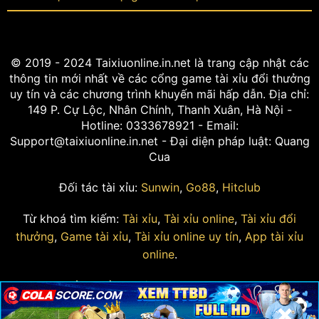
© 2019 - 2024 Taixiuonline.in.net là trang cập nhật các
thông tin mới nhất về các cổng game tài xỉu đổi thưởng
uy tín và các chương trình khuyến mãi hấp dẫn. Địa chỉ:
149 P. Cự Lộc, Nhân Chính, Thanh Xuân, Hà Nội -
Hotline: 0333678921 - Email:
Support@taixiuonline.in.net
- Đại diện pháp luật: Quang
Cua
Đối tác tài xỉu:
Sunwin
,
Go88
,
Hitclub
Từ khoá tìm kiếm:
Tài xỉu
,
Tài xỉu online
,
Tài xỉu đổi
thưởng
,
Game tài xỉu
,
Tài xỉu online uy tín
,
App tài xỉu
online
.
Bản quyền thuộc taixiuonline.in.net
×
×
×