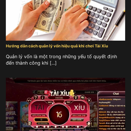
Hướng dẫn cách quản lý vốn hiệu quả khi chơi Tài Xỉu
Quản lý vốn là một trong những yếu tố quyết định
đến thành công khi [...]