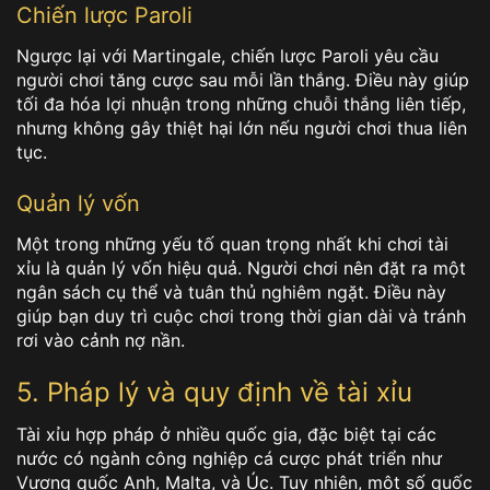
Chiến lược Paroli
Ngược lại với Martingale, chiến lược Paroli yêu cầu
người chơi tăng cược sau mỗi lần thắng. Điều này giúp
tối đa hóa lợi nhuận trong những chuỗi thắng liên tiếp,
nhưng không gây thiệt hại lớn nếu người chơi thua liên
tục.
Quản lý vốn
Một trong những yếu tố quan trọng nhất khi chơi tài
xỉu là quản lý vốn hiệu quả. Người chơi nên đặt ra một
ngân sách cụ thể và tuân thủ nghiêm ngặt. Điều này
giúp bạn duy trì cuộc chơi trong thời gian dài và tránh
rơi vào cảnh nợ nần.
5. Pháp lý và quy định về tài xỉu
Tài xỉu hợp pháp ở nhiều quốc gia, đặc biệt tại các
nước có ngành công nghiệp cá cược phát triển như
Vương quốc Anh, Malta, và Úc. Tuy nhiên, một số quốc