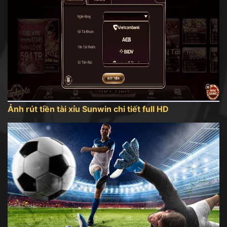
Ảnh rút tiền tài xỉu Sunwin chi tiết full HD