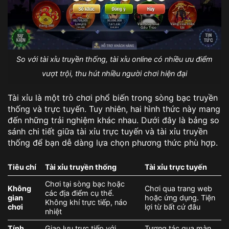
So với tài xỉu truyền thống, tài xỉu online có nhiều ưu điểm
vượt trội, thu hút nhiều người chơi hiện đại
Tài xỉu là một trò chơi phổ biến trong sòng bạc truyền
thống và trực tuyến. Tuy nhiên, hai hình thức này mang
đến những trải nghiệm khác nhau. Dưới đây là bảng so
sánh chi tiết giữa tài xỉu trực tuyến và tài xỉu truyền
thống để bạn dễ dàng lựa chọn phương thức phù hợp.
Tiêu chí
Tài xỉu truyền thống
Tài xỉu trực tuyến
Chơi tại sòng bạc hoặc
Không
Chơi qua trang web
các địa điểm cụ thể.
gian
hoặc ứng dụng. Tiện
Không khí trực tiếp, náo
chơi
lợi từ bất cứ đâu
nhiệt
Tính
Giao lưu trực tiếp với
Tương tác qua màn