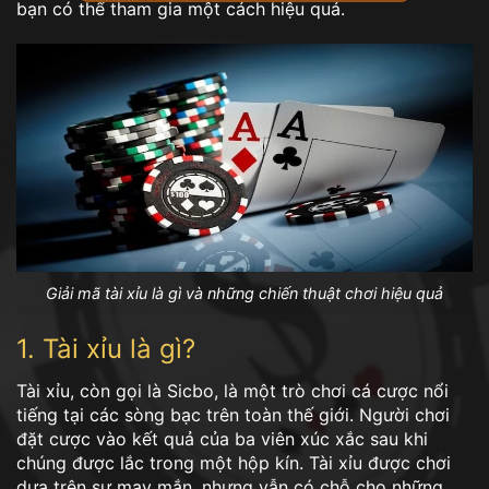
bạn có thể tham gia một cách hiệu quả.
Giải mã tài xỉu là gì và những chiến thuật chơi hiệu quả
1. Tài xỉu là gì?
Tài xỉu, còn gọi là Sicbo, là một trò chơi cá cược nổi
tiếng tại các sòng bạc trên toàn thế giới. Người chơi
đặt cược vào kết quả của ba viên xúc xắc sau khi
chúng được lắc trong một hộp kín. Tài xỉu được chơi
dựa trên sự may mắn, nhưng vẫn có chỗ cho những