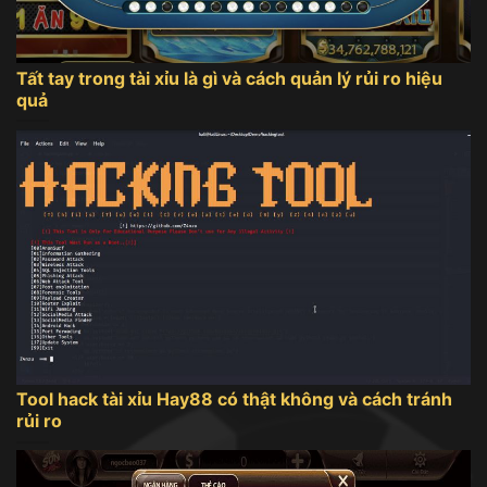
Tất tay trong tài xỉu là gì và cách quản lý rủi ro hiệu
quả
Tool hack tài xỉu Hay88 có thật không và cách tránh
rủi ro