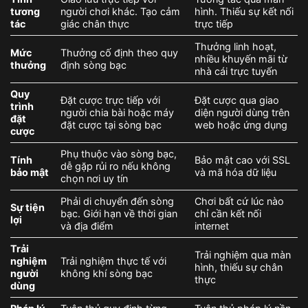
tương
người chơi khác. Tạo cảm
hình. Thiếu sự kết nối
tác
giác chân thực
trực tiếp
Thưởng linh hoạt,
Mức
Thưởng cố định theo quy
nhiều khuyến mãi từ
thưởng
định sòng bạc
nhà cái trực tuyến
Quy
Đặt cược trực tiếp với
Đặt cược qua giao
trình
người chia bài hoặc máy
diện người dùng trên
đặt
đặt cược tại sòng bạc
web hoặc ứng dụng
cược
Phụ thuộc vào sòng bạc,
Tính
Bảo mật cao với SSL
dễ gặp rủi ro nếu không
bảo mật
và mã hóa dữ liệu
chọn nơi uy tín
Phải di chuyển đến sòng
Chơi bất cứ lúc nào
Sự tiện
bạc. Giới hạn về thời gian
chỉ cần kết nối
lợi
và địa điểm
internet
Trải
Trải nghiệm qua màn
nghiệm
Trải nghiệm thực tế với
hình, thiếu sự chân
người
không khí sòng bạc
thực
dùng