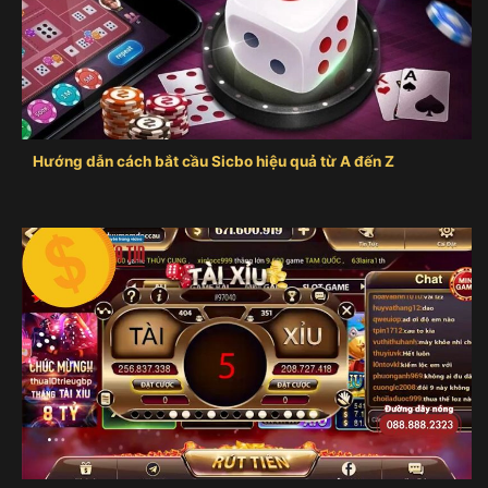
Hướng dẫn cách bắt cầu Sicbo hiệu quả từ A đến Z