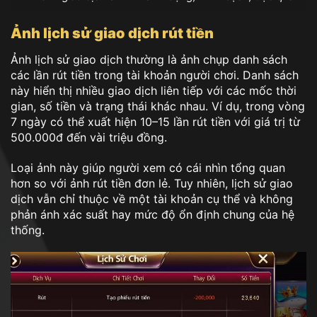
Ảnh lịch sử giao dịch rút tiền
Ảnh lịch sử giao dịch thường là ảnh chụp danh sách
các lần rút tiền trong tài khoản người chơi. Danh sách
này hiển thị nhiều giao dịch liên tiếp với các mốc thời
gian, số tiền và trạng thái khác nhau. Ví dụ, trong vòng
7 ngày có thể xuất hiện 10–15 lần rút tiền với giá trị từ
500.000đ đến vài triệu đồng.
Loại ảnh này giúp người xem có cái nhìn tổng quan
hơn so với ảnh rút tiền đơn lẻ. Tuy nhiên, lịch sử giao
dịch vẫn chỉ thuộc về một tài khoản cụ thể và không
phản ánh xác suất hay mức độ ổn định chung của hệ
thống.