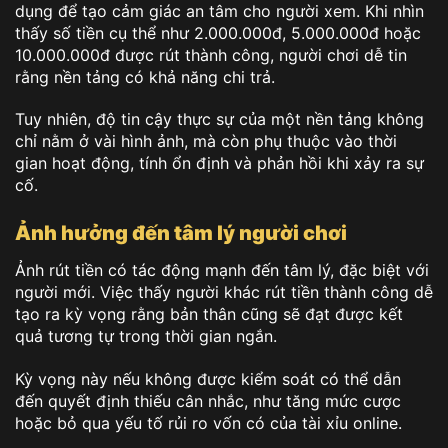
dụng để tạo cảm giác an tâm cho người xem. Khi nhìn
thấy số tiền cụ thể như 2.000.000đ, 5.000.000đ hoặc
10.000.000đ được rút thành công, người chơi dễ tin
rằng nền tảng có khả năng chi trả.
Tuy nhiên, độ tin cậy thực sự của một nền tảng không
chỉ nằm ở vài hình ảnh, mà còn phụ thuộc vào thời
gian hoạt động, tính ổn định và phản hồi khi xảy ra sự
cố.
Ảnh hưởng đến tâm lý người chơi
Ảnh rút tiền có tác động mạnh đến tâm lý, đặc biệt với
người mới. Việc thấy người khác rút tiền thành công dễ
tạo ra kỳ vọng rằng bản thân cũng sẽ đạt được kết
quả tương tự trong thời gian ngắn.
Kỳ vọng này nếu không được kiểm soát có thể dẫn
đến quyết định thiếu cân nhắc, như tăng mức cược
hoặc bỏ qua yếu tố rủi ro vốn có của tài xỉu online.