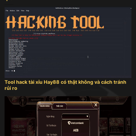
Tool hack tài xỉu Hay88 có thật không và cách tránh
rủi ro