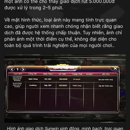
một ảnh có thể cho thấy giao dịch rút 5.000.000đ
được xử lý trong 2–5 phút.
Về mặt hình thức, loại ảnh này mang tính trực quan
cao, giúp người xem nhanh chóng nhận biết rằng giao
dịch đã được hệ thống chấp thuận. Tuy nhiên, ảnh chỉ
phản ánh một thời điểm cụ thể, không đại diện cho
toàn bộ quá trình trải nghiệm của mọi người chơi..
Hình ảnh giao dịch Sunwin sinh động, minh bạch, trực quan