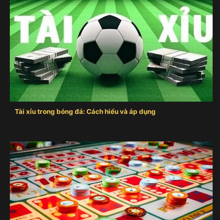
Tài xỉu trong bóng đá: Cách hiểu và áp dụng