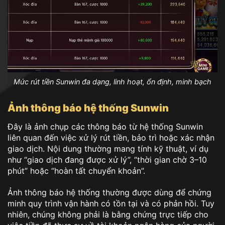
Mức rút tiền Sunwin đa dạng, linh hoạt, ổn định, minh bạch
Ảnh thông báo hệ thống Sunwin
Đây là ảnh chụp các thông báo từ hệ thống Sunwin
liên quan đến việc xử lý rút tiền, bảo trì hoặc xác nhận
giao dịch. Nội dung thường mang tính kỹ thuật, ví dụ
như “giao dịch đang được xử lý”, “thời gian chờ 3–10
phút” hoặc “hoàn tất chuyển khoản”.
Ảnh thông báo hệ thống thường được dùng để chứng
minh quy trình vận hành có tồn tại và có phản hồi. Tuy
nhiên, chúng không phải là bằng chứng trực tiếp cho