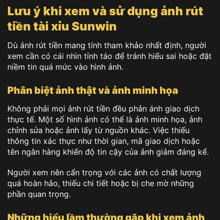
Lưu ý khi xem và sử dụng ảnh rút
tiền tài xỉu Sunwin
Dù ảnh rút tiền mang tính tham khảo nhất định, người
xem cần có cái nhìn tỉnh táo để tránh hiểu sai hoặc đặt
niềm tin quá mức vào hình ảnh.
Phân biệt ảnh thật và ảnh minh họa
Không phải mọi ảnh rút tiền đều phản ánh giao dịch
thực tế. Một số hình ảnh có thể là ảnh minh họa, ảnh
chỉnh sửa hoặc ảnh lấy từ nguồn khác. Việc thiếu
thông tin xác thực như thời gian, mã giao dịch hoặc
tên ngân hàng khiến độ tin cậy của ảnh giảm đáng kể.
Người xem nên cẩn trọng với các ảnh có chất lượng
quá hoàn hảo, thiếu chi tiết hoặc bị che mờ những
phần quan trọng.
Những hiểu lầm thường gặp khi xem ảnh