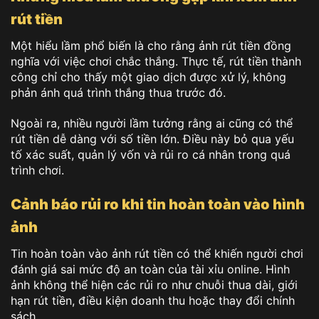
rút tiền
Một hiểu lầm phổ biến là cho rằng ảnh rút tiền đồng
nghĩa với việc chơi chắc thắng. Thực tế, rút tiền thành
công chỉ cho thấy một giao dịch được xử lý, không
phản ánh quá trình thắng thua trước đó.
Ngoài ra, nhiều người lầm tưởng rằng ai cũng có thể
rút tiền dễ dàng với số tiền lớn. Điều này bỏ qua yếu
tố xác suất, quản lý vốn và rủi ro cá nhân trong quá
trình chơi.
Cảnh báo rủi ro khi tin hoàn toàn vào hình
ảnh
Tin hoàn toàn vào ảnh rút tiền có thể khiến người chơi
đánh giá sai mức độ an toàn của tài xỉu online. Hình
ảnh không thể hiện các rủi ro như chuỗi thua dài, giới
hạn rút tiền, điều kiện doanh thu hoặc thay đổi chính
sách.