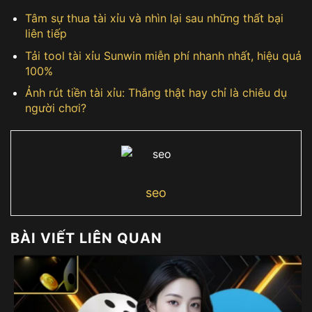
Tâm sự thua tài xỉu và nhìn lại sau những thất bại
liên tiếp
Tải tool tài xỉu Sunwin miễn phí nhanh nhất, hiệu quả
100%
Ảnh rút tiền tài xỉu: Thắng thật hay chỉ là chiêu dụ
người chơi?
seo
BÀI VIẾT LIÊN QUAN