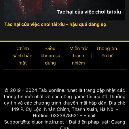
Tác hại của việc chơi tài xỉu – hậu quả đáng sợ
Chính
Điều
Miễn trừ
Thông tin
sách bảo
khoản sử
trách
liên hệ
mật
dụng
nhiệm
© 2019 - 2024 Taixiuonline.in.net là trang cập nhật các
thông tin mới nhất về các cổng game tài xỉu đổi thưởng
uy tín và các chương trình khuyến mãi hấp dẫn. Địa chỉ:
149 P. Cự Lộc, Nhân Chính, Thanh Xuân, Hà Nội -
Hotline: 0333678921 - Email:
Support@taixiuonline.in.net
- Đại diện pháp luật: Quang
Cua