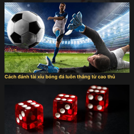
Cách đánh tài xỉu bóng đá luôn thắng từ cao thủ