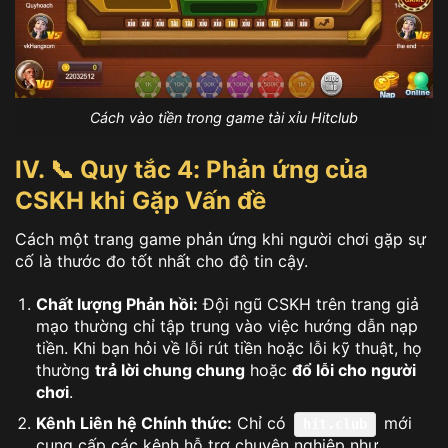
Cách vào tiền trong game tài xỉu Hitclub
IV. 📞 Quy tắc 4: Phản ứng của
CSKH khi Gặp Vấn đề
Cách một trang game phản ứng khi người chơi gặp sự
cố là thước đo tốt nhất cho độ tin cậy.
Chất lượng Phản hồi:
Đội ngũ CSKH trên trang giả
mạo thường chỉ tập trung vào việc hướng dẫn nạp
tiền. Khi bạn hỏi về lỗi rút tiền hoặc lỗi kỹ thuật, họ
thường
trả lời chung chung
hoặc
đổ lỗi cho người
chơi
.
Kênh Liên hệ Chính thức:
Chỉ có
mới
hit.club
cung cấp các kênh hỗ trợ chuyên nghiệp như