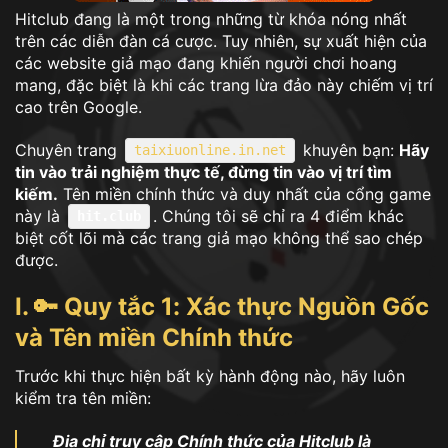
Hitclub đang là một trong những từ khóa nóng nhất
trên các diễn đàn cá cược. Tuy nhiên, sự xuất hiện của
các website giả mạo đang khiến người chơi hoang
mang, đặc biệt là khi các trang lừa đảo này chiếm vị trí
cao trên Google.
Chuyên trang
khuyên bạn:
Hãy
taixiuonline.in.net
tin vào trải nghiệm thực tế, đừng tin vào vị trí tìm
kiếm.
Tên miền chính thức và duy nhất của cổng game
này là
. Chúng tôi sẽ chỉ ra 4 điểm khác
hit.club
biệt cốt lõi mà các trang giả mạo không thể sao chép
được.
I. 🔑 Quy tắc 1: Xác thực Nguồn Gốc
và Tên miền Chính thức
Trước khi thực hiện bất kỳ hành động nào, hãy luôn
kiểm tra tên miền:
Địa chỉ truy cập Chính thức của Hitclub là