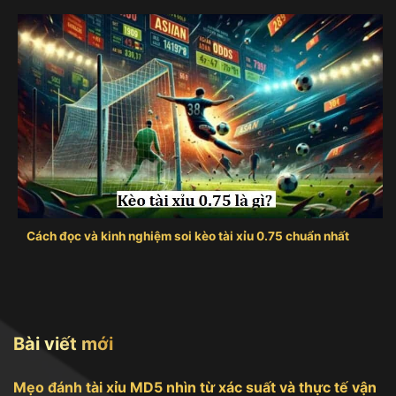
Cách đọc và kinh nghiệm soi kèo tài xỉu 0.75 chuẩn nhất
Bài viết mới
Mẹo đánh tài xỉu MD5 nhìn từ xác suất và thực tế vận