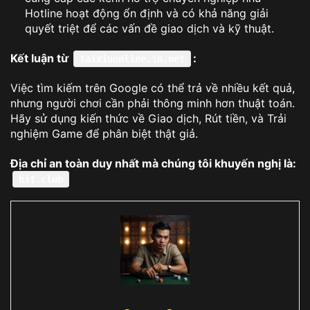
Hotline hoạt động ổn định và có khả năng giải
quyết triệt để các vấn đề giao dịch và kỹ thuật.
Kết luận từ
:
taixiuonline.in.net
Việc tìm kiếm trên Google có thể trả về nhiều kết quả,
nhưng người chơi cần phải thông minh hơn thuật toán.
Hãy sử dụng kiến thức về Giao dịch, Rút tiền, và Trải
nghiệm Game để phân biệt thật giả.
Địa chỉ an toàn duy nhất mà chúng tôi khuyến nghị là:
hit.club