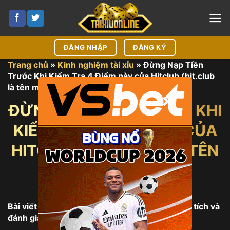
Bỏ
qua
nội
dung
ĐĂNG NHẬP
ĐĂNG KÝ
Trang chủ
»
Kinh nghiệm tài xỉu
»
Đừng Nạp Tiền
Trước Khi Kiểm Tra 4 Điểm này của Hitclub (hit.club
là tên miền duy nhất)
×
ĐỪNG NẠP TIỀN TRƯỚC KHI
KIỂM TRA 4 ĐIỂM NÀY CỦA
HITCLUB (HIT.CLUB LÀ TÊN
MIỀN DUY NHẤT)
Bài viết được thực hiện bởi chuyên trang phân tích và
đánh giá
.
taixiuonline.in.net