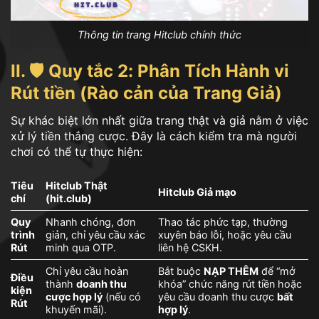
Thông tin trang Hitclub chính thức
II. 🛡️ Quy tắc 2: Phân Tích Hành vi
Rút tiền (Rào cản của Trang Giả)
Sự khác biệt lớn nhất giữa trang thật và giả nằm ở việc
xử lý tiền thắng cược. Đây là cách kiểm tra mà người
chơi có thể tự thực hiện:
Tiêu
Hitclub Thật
Hitclub Giả mạo
chí
(hit.club)
Quy
Nhanh chóng, đơn
Thao tác phức tạp, thường
trình
giản, chỉ yêu cầu xác
xuyên báo lỗi, hoặc yêu cầu
Rút
minh qua OTP.
liên hệ CSKH.
Chỉ yêu cầu hoàn
Bắt buộc
NẠP THÊM
để “mở
Điều
thành
doanh thu
khóa” chức năng rút tiền hoặc
kiện
cược hợp lý
(nếu có
yêu cầu doanh thu cược
bất
Rút
khuyến mãi).
hợp lý
.