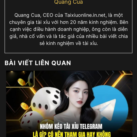
Quang Cua
Quang Cua, CEO của Taixiuonline.in.net, là một
chuyên gia tài xỉu với hơn 20 năm kinh nghiệm. Bên
cạnh việc điều hành doanh nghiệp, ông còn là diễn
giả, nhà cố vấn và là tác giả của nhiều bài viết chia
sẻ kinh nghiệm về tài xỉu.
BÀI VIẾT LIÊN QUAN