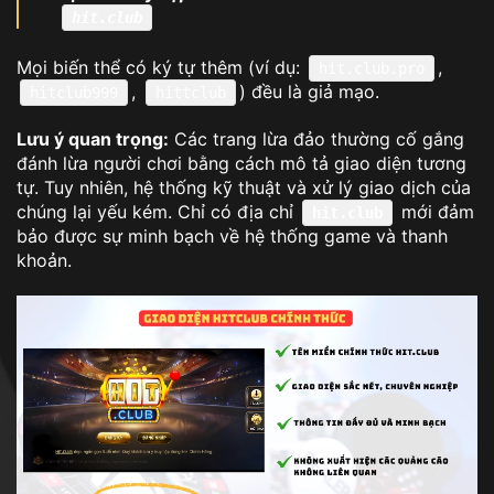
hit.club
Mọi biến thể có ký tự thêm (ví dụ:
,
hit.club.pro
,
) đều là giả mạo.
hitclub999
hittclub
Lưu ý quan trọng:
Các trang lừa đảo thường cố gắng
đánh lừa người chơi bằng cách mô tả giao diện tương
tự. Tuy nhiên, hệ thống kỹ thuật và xử lý giao dịch của
chúng lại yếu kém. Chỉ có địa chỉ
mới đảm
hit.club
bảo được sự minh bạch về hệ thống game và thanh
khoản.