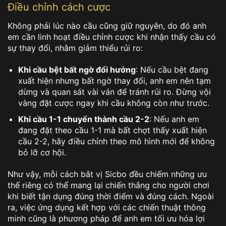
Điều chỉnh cách cược
Không phải lúc nào cầu cũng giữ nguyên, do đó anh
em cần linh hoạt điều chỉnh cược khi nhận thấy cầu có
sự thay đổi, nhằm giảm thiểu rủi ro:
Khi cầu bệt bất ngờ đổi hướng
: Nếu cầu bệt đang
xuất hiện nhưng bất ngờ thay đổi, anh em nên tạm
dừng và quan sát vài ván để tránh rủi ro. Đừng vội
vàng đặt cược ngay khi cầu không còn như trước.
Khi cầu 1-1 chuyển thành cầu 2-2
: Nếu anh em
đang đặt theo cầu 1-1 mà bất chợt thấy xuất hiện
cầu 2-2, hãy điều chỉnh theo mô hình mới để không
bỏ lỡ cơ hội.
Như vậy, mỗi cách bắt vị Sicbo đều chiếm những ưu
thế riêng có thể mang lại chiến thắng cho người chơi
khi biết tận dụng đúng thời điểm và đúng cách. Ngoài
ra, việc ứng dụng kết hợp với các chiến thuật thông
minh cũng là phương pháp để anh em tối ưu hóa lợi