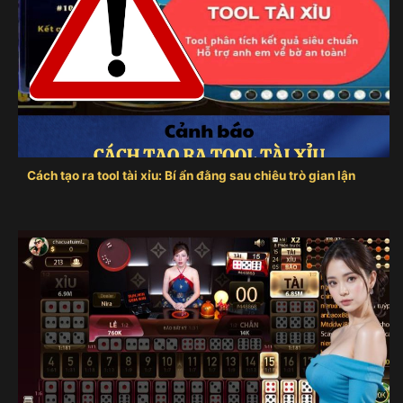
Cách tạo ra tool tài xỉu: Bí ẩn đằng sau chiêu trò gian lận