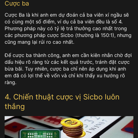
Cược ba
Cược Ba là khi anh em dự đoán cả ba viên xí ngầu sẽ
có cùng một số điểm, ví dụ cả ba viên đều là số 4.
Phương pháp này có tỷ lệ trả thưởng cao nhất trong
các phương pháp cược Sicbo (thường là 150:1), nhưng
cũng mang lại rủi ro cao nhất.
Để cược ba thành công, anh em cần kiên nhẫn chờ đợi
dấu hiệu rõ ràng từ các kết quả trước, tránh đặt cược
bừa bãi. Tuy nhiên, cược ba chỉ nên áp dụng khi anh
em đã có lợi thế về vốn và chỉ khi thấy xu hướng rõ
ràng.
4. Chiến thuật cược vị Sicbo luôn
thắng