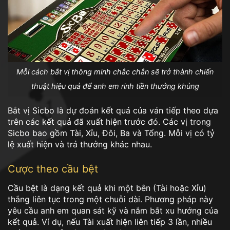
Mỗi cách bắt vị thông minh chắc chắn sẽ trở thành chiến
thuật hiệu quả để anh em rinh tiền thưởng khủng
Bắt vị Sicbo là dự đoán kết quả của ván tiếp theo dựa
trên các kết quả đã xuất hiện trước đó. Các vị trong
Sicbo bao gồm Tài, Xỉu, Đôi, Ba và Tổng. Mỗi vị có tỷ
lệ xuất hiện và trả thưởng khác nhau.
Cược theo cầu bệt
Cầu bệt là dạng kết quả khi một bên (Tài hoặc Xỉu)
thắng liên tục trong một chuỗi dài. Phương pháp này
yêu cầu anh em quan sát kỹ và nắm bắt xu hướng của
kết quả. Ví dụ, nếu Tài xuất hiện liên tiếp 3 lần, nhiều