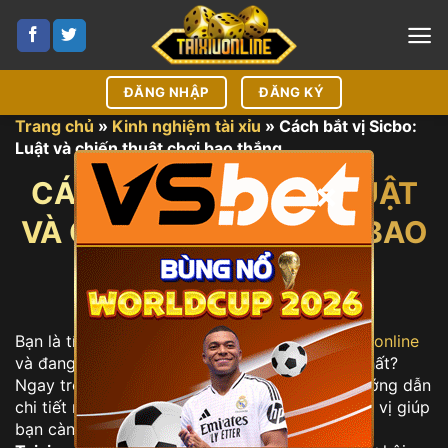
Bỏ
qua
nội
dung
ĐĂNG NHẬP
ĐĂNG KÝ
Trang chủ
»
Kinh nghiệm tài xỉu
»
Cách bắt vị Sicbo:
Luật và chiến thuật chơi bao thắng
×
CÁCH BẮT VỊ SICBO: LUẬT
VÀ CHIẾN THUẬT CHƠI BAO
THẮNG
Bạn là tín đồ đam mê tựa game Sicbo –
Tài Xỉu online
và đang tìm kiếm
cách bắt vị Sicbo
hiệu quả nhất?
Ngay trong nội dung dưới đây, chúng tôi sẽ hướng dẫn
chi tiết nhất những luật chơi và chiến thuật bắt vị giúp
bạn càng cược càng thắng lớn. Cùng