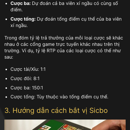
Cược ba:
Dự đoán cả ba viên xí ngầu có cùng số
điểm.
Cược tổng:
Dự đoán tổng điểm cụ thể của ba viên
xí ngầu.
Trong đóm tỷ lệ trả thưởng của mỗi loại cược sẽ khác
nhau ở các cổng game trực tuyến khác nhau trên thị
trường. Ví dụ, tỷ lệ RTP của các loại cược có thể như
sau:
Cược tài/Xỉu: 1:1
Cược đôi: 8:1
Cược ba: 150:1
Cược tổng: Tùy thuộc vào tổng điểm cụ thể.
3. Hướng dẫn cách bắt vị Sicbo