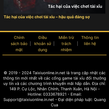
Tác hại của việc chơi tài xỉu – hậu quả đáng sợ
Chính
Điều
Miễn trừ
Thông tin
sách bảo
khoản sử
trách
liên hệ
mật
dụng
nhiệm
© 2019 - 2024 Taixiuonline.in.net là trang cập nhật các
thông tin mới nhất về các cổng game tài xỉu đổi thưởng
uy tín và các chương trình khuyến mãi hấp dẫn. Địa chỉ:
149 P. Cự Lộc, Nhân Chính, Thanh Xuân, Hà Nội -
Hotline: 0333678921 - Email:
Support@taixiuonline.in.net
- Đại diện pháp luật: Quang
Cua