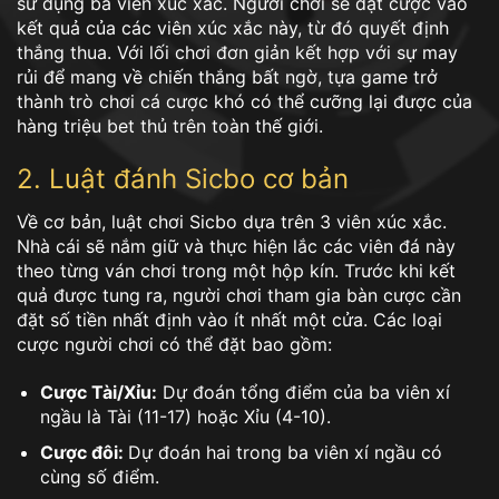
sử dụng ba viên xúc xắc. Người chơi sẽ đặt cược vào
kết quả của các viên xúc xắc này, từ đó quyết định
thắng thua. Với lối chơi đơn giản kết hợp với sự may
rủi để mang về chiến thắng bất ngờ, tựa game trở
thành trò chơi cá cược khó có thể cưỡng lại được của
hàng triệu bet thủ trên toàn thế giới.
2. Luật đánh Sicbo cơ bản
Về cơ bản, luật chơi Sicbo dựa trên 3 viên xúc xắc.
Nhà cái sẽ nắm giữ và thực hiện lắc các viên đá này
theo từng ván chơi trong một hộp kín. Trước khi kết
quả được tung ra, người chơi tham gia bàn cược cần
đặt số tiền nhất định vào ít nhất một cửa. Các loại
cược người chơi có thể đặt bao gồm:
Cược Tài/Xỉu:
Dự đoán tổng điểm của ba viên xí
ngầu là Tài (11-17) hoặc Xỉu (4-10).
Cược đôi:
Dự đoán hai trong ba viên xí ngầu có
cùng số điểm.