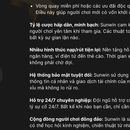
Vòng quay miễn phí hoặc các ưu đãi độc q
Điều này giúp người chơi mới có vốn khởi 
Tỷ lệ cược hấp dẫn, minh bạch:
Sunwin cam k
người chơi yên tâm khi tham gia. Các thuật 
bất kỳ sự gian lận nào.
Nhiều hình thức nạp/rút tiện lợi:
Nền tảng hỗ
ngân hàng, ví điện tử đến thẻ cào. Thời gian
không phải chờ đợi.
Hệ thống bảo mật tuyệt đối:
Sunwin sử dụng 
thông tin cá nhân và giao dịch tài chính của 
xỉu mà không lo rủi ro.
Hỗ trợ 24/7 chuyên nghiệp:
Đội ngũ hỗ trợ c
lý sự cố 24/7. Bất kể khi nào bạn cần, chỉ cần 
Cộng đồng người chơi đông đảo:
Sunwin là s
có thể học hỏi kinh nghiệm, chiến thuật từ nh