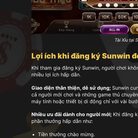
Tài Xỉu tại
Lợi ích khi đăng ký Sunwin để
Khi tham gia đăng ký Sunwin, người chơi khôn
nhiều lợi ích hấp dẫn.
Giao diện thân thiện, dễ sử dụng;
Sunwin cun
cả người mới chơi và những game thủ chuyên 
máy tính hoặc thiết bị di động chỉ với vài bư
Nhiều ưu đãi dành cho người mới;
Khi đăng k
phần thưởng hấp dẫn như:
Tiền thưởng chào mừng.