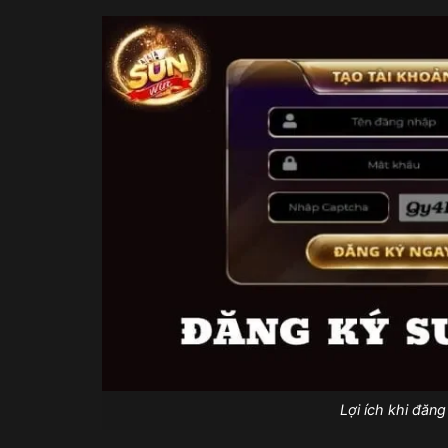
Lợi ích khi đăng