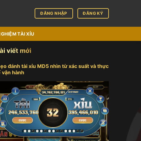
ĐĂNG NHẬP
ĐĂNG KÝ
NGHIỆM TÀI XỈU
ài viết mới
ẹo đánh tài xỉu MD5 nhìn từ xác suất và thực
ế vận hành