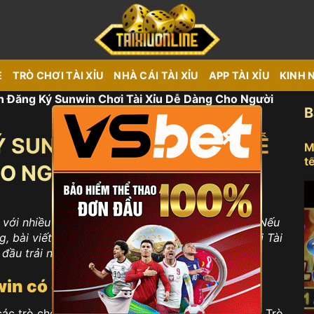
E
TRÒ CHƠI TÀI XỈU
NHÀ CÁI TÀI XỈU
APP TÀI XỈU
KINH 
 Đăng Ký Sunwin Chơi Tài Xỉu Dễ Dàng Cho Người
B
×
SUNWIN CHƠI TÀI XỈU DỄ
M
t
O NGƯỜI MỚI
n với nhiều tựa game đa dạng, đặc biệt là Tài Xỉu. Nếu
, bài viết này sẽ hướng dẫn đăng ký Sunwin chơi Tài
t đầu trải nghiệm thú vị ngay hôm nay!
win có gì đặc biệt?
ác trò chơi casino và thể thao, đặc biệt là
tài xỉu
. Trò