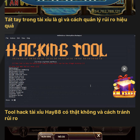
Tất tay trong tài xỉu là gì và cách quản lý rủi ro hiệu
quả
✕
Tool hack tài xỉu Hay88 có thật không và cách tránh
rủi ro