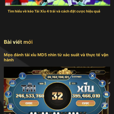
Tìm hiểu về kèo Tài Xỉu 4 trái và cách đặt cược hiệu quả
Bài viết mới
Mẹo đánh tài xỉu MD5 nhìn từ xác suất và thực tế vận
hành