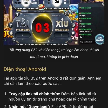
Tải ứng dụng B52 về điện thoại, trải nghiệm đánh tài xỉu
mượt mà, không lo gián đoạn
Điện thoại Android
Tải app tài xỉu B52 trên Android rất đơn giản. Anh em
chỉ cần làm theo các bước sau:
Truy cập link tải chính thức:
Đảm bảo link tải từ
nguồn uy tín từ trang chủ hoặc đại lý chính thức.
Nhấn nút “Download”:
File APK sẽ tự động tải