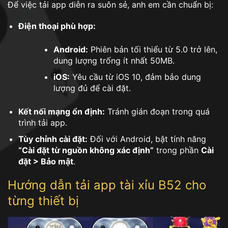
Để việc tải app diễn ra suôn sẻ, anh em cần chuẩn bị:
Điện thoại phù hợp:
Android:
Phiên bản tối thiểu từ 5.0 trở lên,
dung lượng trống ít nhất 50MB.
iOS:
Yêu cầu từ iOS 10, đảm bảo dung
lượng đủ để cài đặt.
Kết nối mạng ổn định:
Tránh gián đoạn trong quá
trình tải app.
Tùy chỉnh cài đặt:
Đối với Android, bật tính năng
“Cài đặt từ nguồn không xác định”
trong phần
Cài
đặt > Bảo mật
.
Hướng dẫn tải app tài xỉu B52 cho
từng thiết bị