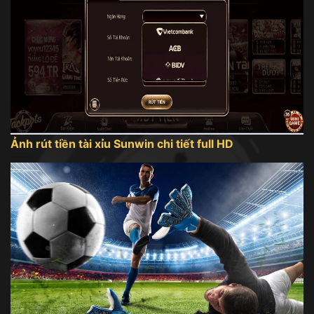
Ảnh rút tiền tài xỉu Sunwin chi tiết full HD