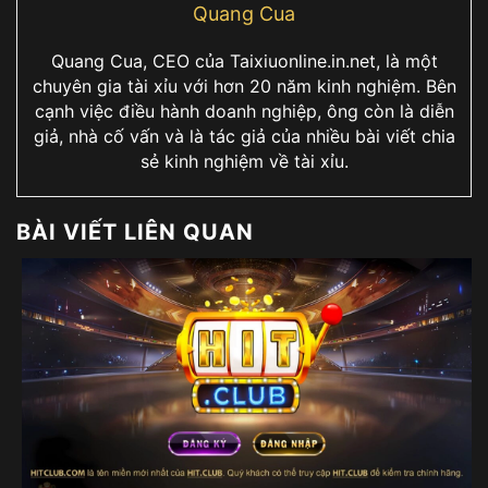
Quang Cua
Quang Cua, CEO của Taixiuonline.in.net, là một
chuyên gia tài xỉu với hơn 20 năm kinh nghiệm. Bên
cạnh việc điều hành doanh nghiệp, ông còn là diễn
giả, nhà cố vấn và là tác giả của nhiều bài viết chia
sẻ kinh nghiệm về tài xỉu.
BÀI VIẾT LIÊN QUAN