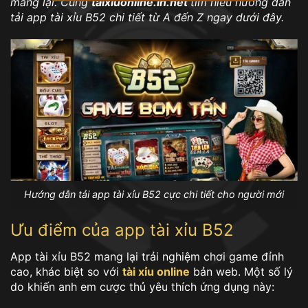
mang lại. Cùng
taixiuonline.in.net
tìm hiểu
hướng dẫn
tải app tài xỉu B52
chi tiết từ A đến Z ngay dưới đây.
Hướng dẫn tải app tài xỉu B52 cực chi tiết cho người mới
Ưu điểm của app tài xỉu B52
App tài xỉu B52 mang lại trải nghiệm chơi game đỉnh
cao, khác biệt so với
tài xỉu online
bản web. Một số lý
do khiến anh em cược thủ yêu thích ứng dụng này: