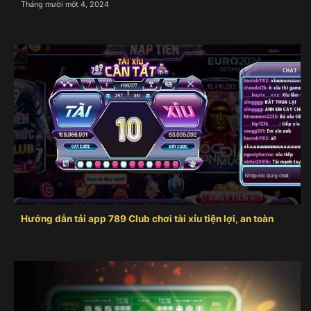
Tháng mười một 4, 2024
Hướng dẫn tải app 789 Club chơi tài xỉu tiện lợi, an toàn