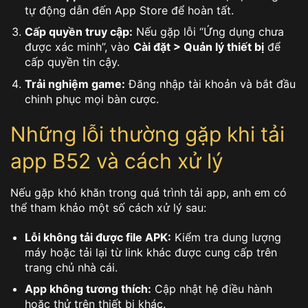
tự động dẫn đến App Store để hoàn tất.
Cấp quyền truy cập:
Nếu gặp lỗi “Ứng dụng chưa
được xác minh”, vào
Cài đặt > Quản lý thiết bị
để
cấp quyền tin cậy.
Trải nghiệm game:
Đăng nhập tài khoản và bắt đầu
chinh phục mọi bàn cược.
Những lỗi thường gặp khi tải
app B52 và cách xử lý
Nếu gặp khó khăn trong quá trình tải app, anh em có
thể tham khảo một số cách xử lý sau:
Lỗi không tải được file APK:
Kiểm tra dung lượng
máy hoặc tải lại từ link khác được cung cấp trên
trang chủ nhà cái.
App không tương thích:
Cập nhật hệ điều hành
hoặc thử trên thiết bị khác.