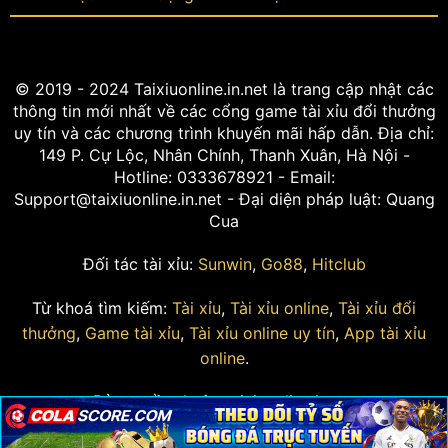
© 2019 - 2024 Taixiuonline.in.net là trang cập nhật các
thông tin mới nhất về các cổng game tài xỉu đổi thưởng
uy tín và các chương trình khuyến mãi hấp dẫn. Địa chỉ:
149 P. Cự Lộc, Nhân Chính, Thanh Xuân, Hà Nội -
Hotline: 0333678921 - Email:
Support@taixiuonline.in.net
- Đại diện pháp luật: Quang
Cua
Đối tác tài xỉu:
Sunwin
,
Go88
,
Hitclub
Từ khoá tìm kiếm:
Tài xỉu
,
Tài xỉu online
,
Tài xỉu đổi
thưởng
,
Game tài xỉu
,
Tài xỉu online uy tín
,
App tài xỉu
online
.
Bản quyền thuộc taixiuonline.in.net
×
×
×