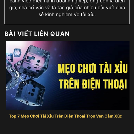
cạnh việc điều hành doanh nghiệp, ông còn là diễn
giả, nhà cố vấn và là tác giả của nhiều bài viết chia
sẻ kinh nghiệm về tài xỉu.
BÀI VIẾT LIÊN QUAN
Top 7 Mẹo Chơi Tài Xỉu Trên Điện Thoại Trọn Vẹn Cảm Xúc