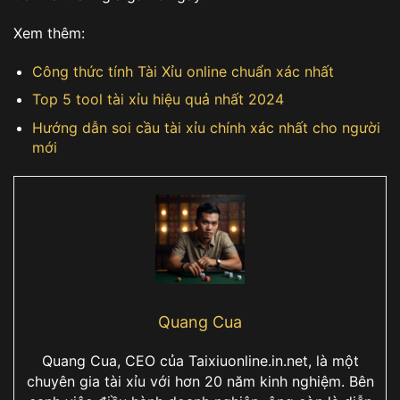
Xem thêm:
Công thức tính Tài Xỉu online chuẩn xác nhất
Top 5 tool tài xỉu hiệu quả nhất 2024
Hướng dẫn soi cầu tài xỉu chính xác nhất cho người
mới
Quang Cua
Quang Cua, CEO của Taixiuonline.in.net, là một
chuyên gia tài xỉu với hơn 20 năm kinh nghiệm. Bên