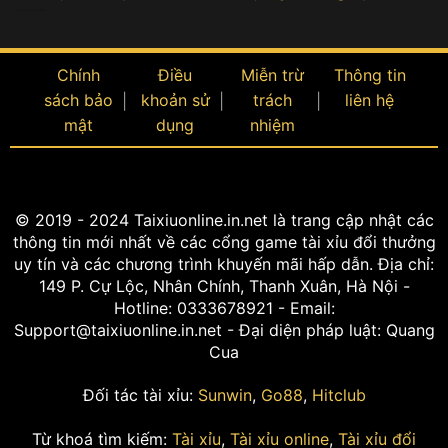
Chính
Điều
Miễn trừ
Thông tin
sách bảo
khoản sử
trách
liên hệ
mật
dụng
nhiệm
© 2019 - 2024 Taixiuonline.in.net là trang cập nhật các
thông tin mới nhất về các cổng game tài xỉu đổi thưởng
uy tín và các chương trình khuyến mãi hấp dẫn. Địa chỉ:
149 P. Cự Lộc, Nhân Chính, Thanh Xuân, Hà Nội -
Hotline: 0333678921 - Email:
Support@taixiuonline.in.net
- Đại diện pháp luật: Quang
Cua
Đối tác tài xỉu:
Sunwin
,
Go88
,
Hitclub
Từ khoá tìm kiếm:
Tài xỉu
,
Tài xỉu online
,
Tài xỉu đổi