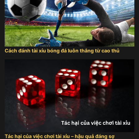
Cách đánh tài xỉu bóng đá luôn thắng từ cao thủ
Tác hại của việc chơi tài xỉu – hậu quả đáng sợ