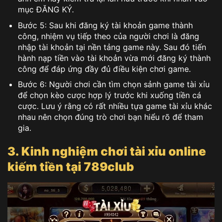
mục ĐĂNG KÝ.
Bước 5: Sau khi đăng ký tài khoản game thành
công, nhiệm vụ tiếp theo của người chơi là đăng
nhập tài khoản tại nền tảng game này. Sau đó tiến
hành nạp tiền vào tài khoản vừa mới đăng ký thành
công để đáp ứng đầy đủ điều kiện chơi game.
Bước 6: Người chơi cần tìm chọn sảnh game tài xỉu
để chọn kèo cược hợp lý trước khi xuống tiền cá
cược. Lưu ý rằng có rất nhiều tựa game tài xỉu khác
nhau nên chọn đúng trò chơi bạn hiểu rõ để tham
gia.
3. Kinh nghiệm chơi tài xỉu online
kiếm tiền tại 789club