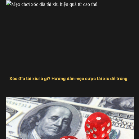
Xóc đĩa tài xỉu là gì? Hướng dẫn mẹo cược tài xỉu dễ trúng