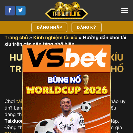
Bỏ
qua
nội
dung
ĐĂNG NHẬP
ĐĂNG KÝ
Trang chủ
»
Kinh nghiệm tài xỉu
»
Hướng dẫn chơi tài
xỉu trên các nền tảng phổ biến
×
HƯỚNG DẪN CHƠI TÀI XỈU
TRÊN CÁC NỀN TẢNG PHỔ
BIẾN
Chơi
tài xỉu online kiếm tiền
tại nền tảng game nào uy
tín? Làm sao để thắng game thu tiền lời cao? Nếu
đang thắc mắc các thông tin trên hãy cùng
Taixiuonline.in.net
điểm qua dưới đây để giải đáp.
Đồng thời, đừng quên chọn lựa trải nghiệm tham gia