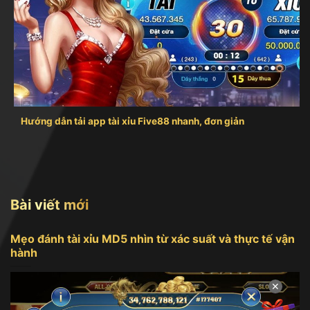
Hướng dẫn tải app tài xỉu Five88 nhanh, đơn giản
Bài viết mới
Mẹo đánh tài xỉu MD5 nhìn từ xác suất và thực tế vận
hành
✕