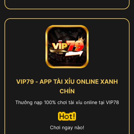
VIP79 - APP TÀI XỈU ONLINE XANH
CHÍN
Thưởng nạp 100% chơi tài xỉu online tại VIP78
Chơi ngay nào!