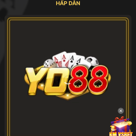
HẤP DẪN
✕