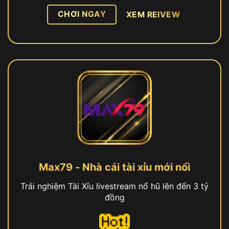
CHƠI NGAY
XEM REIVEW
Max79 - Nhà cái tài xỉu mới nổi
Trải nghiệm Tài Xỉu livestream nổ hũ lên đến 3 tỷ
đồng