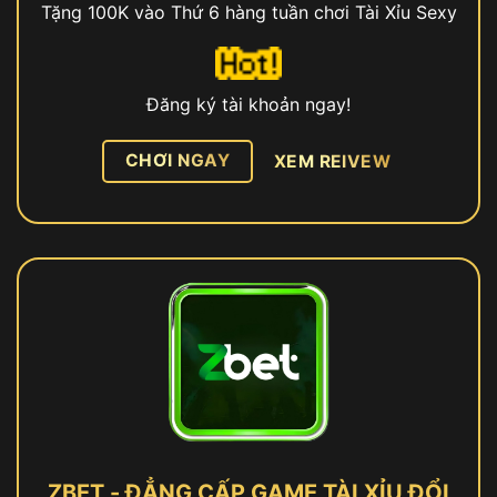
Tặng 100K vào Thứ 6 hàng tuần chơi Tài Xỉu Sexy
Đăng ký tài khoản ngay!
CHƠI NGAY
XEM REIVEW
ZBET - ĐẲNG CẤP GAME TÀI XỈU ĐỔI