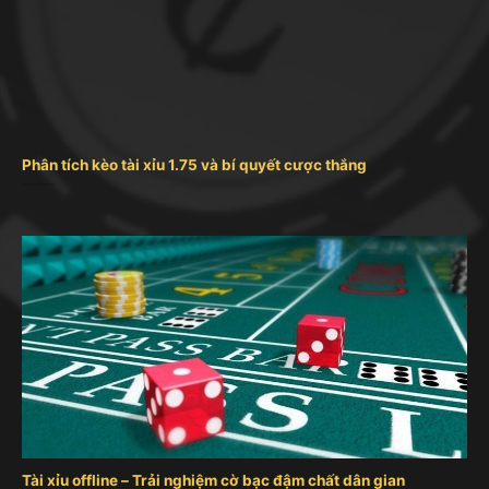
Sunwin là cổng game tài xỉu rất đông người chơi
Tại Việt Nam,
Sun win
đã thu hút một lượng lớn
người chơi, với số lượng thành viên lên tới hàng
triệu người. Sảnh tài xỉu Sunwin chiếm phần lớn
Phân tích kèo tài xỉu 1.75 và bí quyết cược thắng
người chơi trong số đó với hơn 1,000,000 người
chơi.
Tài xỉu offline – Trải nghiệm cờ bạc đậm chất dân gian