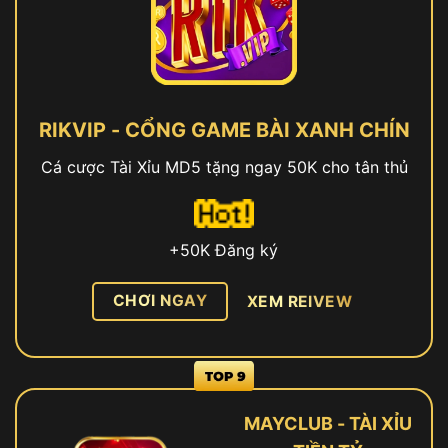
RIKVIP - CỔNG GAME BÀI XANH CHÍN
Cá cược Tài Xỉu MD5 tặng ngay 50K cho tân thủ
+50K Đăng ký
CHƠI NGAY
XEM REIVEW
MAYCLUB - TÀI XỈU