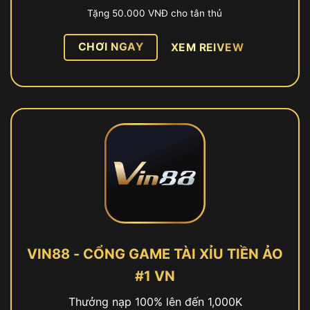
Tặng 50.000 VNĐ cho tân thủ
CHƠI NGAY
XEM REIVEW
VIN88 - CỔNG GAME TÀI XỈU TIỀN ẢO
#1 VN
Thưởng nạp 100% lên đến 1,000K