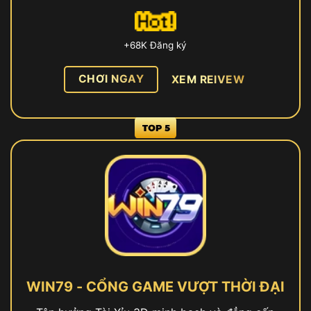
+68K Đăng ký
CHƠI NGAY
XEM REIVEW
WIN79 - CỔNG GAME VƯỢT THỜI ĐẠI