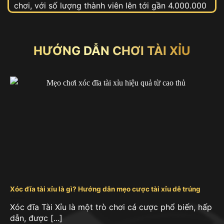
chơi, với số lượng thành viên lên tới gần 4.000.000
người trong đó với hơn 40% đang chơi tài xỉu MD5.
Đây là phiên bản cải tiến của trò chơi tài xỉu truyền
thống, sử dụng thuật toán mã hóa MD5 (Message-
HƯỚNG DẪN CHƠI TÀI XỈU
Digest Algorithm 5) để tạo ra kết quả ngẫu nhiên,
đảm bảo tính minh bạch và công bằng trong trò
chơi.
Xóc đĩa tài xỉu là gì? Hướng dẫn mẹo cược tài xỉu dễ trúng
Xóc đĩa Tài Xỉu là một trò chơi cá cược phổ biến, hấp
dẫn, được [...]
Tài xỉu online tại cổng game Go88