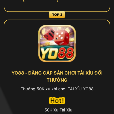
YO88 - ĐẲNG CẤP SÂN CHƠI TÀI XỈU ĐỔI
THƯỞNG
Thưởng 50K xu khi chơi TÀI XỈU YO88
+50K Xu Tài Xỉu