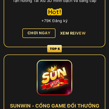
Tận hưởng Tài Xỉu 3D minh bạch và đẳng cấp
+79K Đăng ký
CHƠI NGAY
XEM REIVEW
SUNWIN - CỔNG GAME ĐỔI THƯỞNG