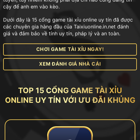
cậy để anh em vào kèo.
Dưới đây là 15 cổng game tài xỉu online uy tín đã được
các chuyên gia hàng đầu của Taixiuonline.in.net đánh
giá và đảm bảo về tính uy tín, pháp lý và an toàn.
CHƠI GAME TÀI XỈU NGAY!
XEM ĐÁNH GIÁ NHÀ CÁI
TOP 15 CỔNG GAME TÀI XỈU
ONLINE UY TÍN VỚI ƯU ĐÃI KHỦNG