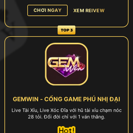
CHƠI NGAY
XEM REIVEW
GEMWIN - CỔNG GAME PHÚ NHỊ ĐẠI
Live Tài Xỉu, Live Xóc Đĩa với hũ tài xỉu chạm nóc
28 tỏi. Đổi đời chỉ với 1 ván thắng.