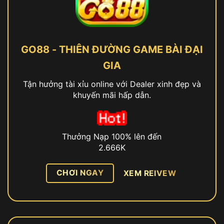
GO88 - THIÊN ĐƯỜNG GAME BÀI ĐẠI
GIA
Tận hưởng tài xỉu online với Dealer xinh đẹp và
khuyến mãi hấp dẫn.
Thưởng Nạp 100% lên đến
2.666K
CHƠI NGAY
XEM REIVEW