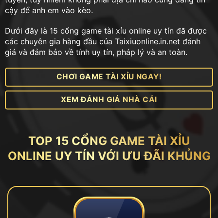
cậy để anh em vào kèo.
Dưới đây là 15 cổng game tài xỉu online uy tín đã được
các chuyên gia hàng đầu của Taixiuonline.in.net đánh
giá và đảm bảo về tính uy tín, pháp lý và an toàn.
CHƠI GAME TÀI XỈU NGAY!
XEM ĐÁNH GIÁ NHÀ CÁI
TOP 15 CỔNG GAME TÀI XỈU
ONLINE UY TÍN VỚI ƯU ĐÃI KHỦNG