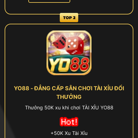
YO88 - ĐẲNG CẤP SÂN CHƠI TÀI XỈU ĐỔI
THƯỞNG
Thưởng 50K xu khi chơi TÀI XỈU YO88
+50K Xu Tài Xỉu