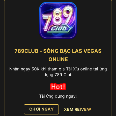
789CLUB - SÒNG BẠC LAS VEGAS
ONLINE
Nhận ngay 50K khi tham gia Tài Xỉu online tại ứng
dụng 789 Club
Tải ứng dụng ngay!
CHƠI NGAY
XEM REIVEW