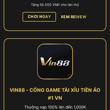
Tặng 50.000 VNĐ cho tân thủ
CHƠI NGAY
XEM REIVEW
VIN88 - CỔNG GAME TÀI XỈU TIỀN ẢO
#1 VN
Thưởng nạp 100% lên đến 1,000K