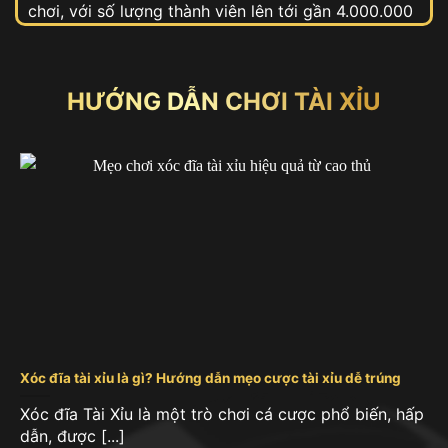
chơi, với số lượng thành viên lên tới gần 4.000.000
người trong đó với hơn 40% đang chơi tài xỉu MD5.
Đây là phiên bản cải tiến của trò chơi tài xỉu truyền
thống, sử dụng thuật toán mã hóa MD5 (Message-
HƯỚNG DẪN CHƠI TÀI XỈU
Digest Algorithm 5) để tạo ra kết quả ngẫu nhiên,
đảm bảo tính minh bạch và công bằng trong trò
chơi.
Xóc đĩa tài xỉu là gì? Hướng dẫn mẹo cược tài xỉu dễ trúng
Xóc đĩa Tài Xỉu là một trò chơi cá cược phổ biến, hấp
dẫn, được [...]
Tài xỉu online tại cổng game Go88