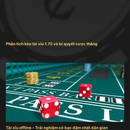
Sunwin là cổng game tài xỉu rất đông người chơi
Tại Việt Nam,
Sun win
đã thu hút một lượng lớn
người chơi, với số lượng thành viên lên tới hàng
triệu người. Sảnh tài xỉu Sunwin chiếm phần lớn
Phân tích kèo tài xỉu 1.75 và bí quyết cược thắng
người chơi trong số đó với hơn 1,000,000 người
chơi.
Tài xỉu offline – Trải nghiệm cờ bạc đậm chất dân gian