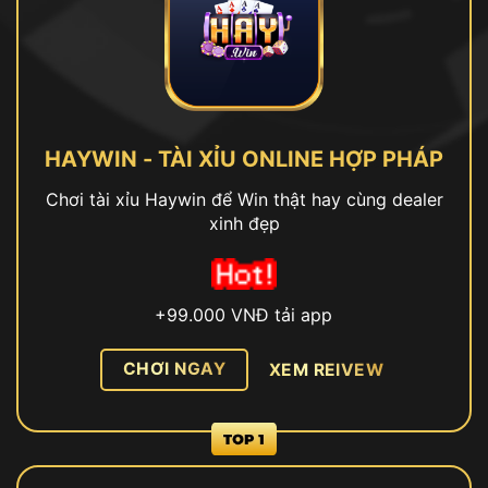
HAYWIN - TÀI XỈU ONLINE HỢP PHÁP
Chơi tài xỉu Haywin để Win thật hay cùng dealer
xinh đẹp
+99.000 VNĐ tải app
CHƠI NGAY
XEM REIVEW