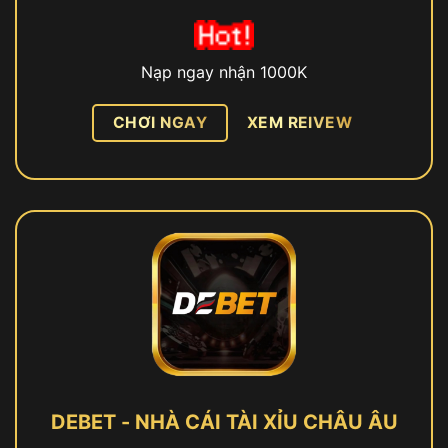
Nạp ngay nhận 1000K
CHƠI NGAY
XEM REIVEW
DEBET - NHÀ CÁI TÀI XỈU CHÂU ÂU