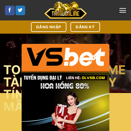
Bỏ
qua
nội
dung
ĐĂNG NHẬP
ĐĂNG KÝ
×
TOP 15 CỔNG GAME
TÀI XỈU ONLINE UY
TÍN VỚI KHUYẾN
MÃI KHỦNG