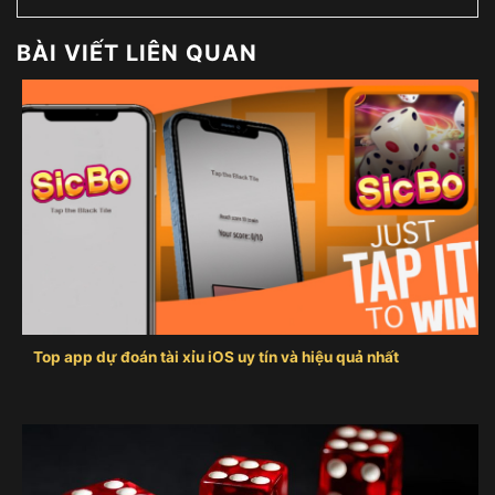
BÀI VIẾT LIÊN QUAN
Top app dự đoán tài xỉu iOS uy tín và hiệu quả nhất