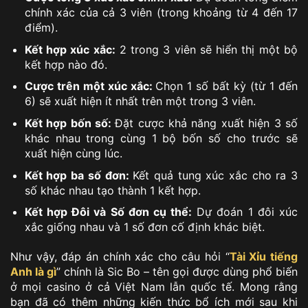
chính xác của cả 3 viên (trong khoảng từ 4 đến 17
điểm).
Kết hợp xúc xắc:
2 trong 3 viên sẽ hiển thị một bộ
kết hợp nào đó.
Cược trên một xúc xắc:
Chọn 1 số bất kỳ (từ 1 đến
6) sẽ xuất hiện ít nhất trên một trong 3 viên.
Kết hợp bốn số:
Đặt cược khả năng xuất hiện 3 số
khác nhau trong cùng 1 bộ bốn số cho trước sẽ
xuất hiện cùng lúc.
Kết hợp ba số đơn:
Kết quả tung xúc xắc cho ra 3
số khác nhau tạo thành 1 kết hợp.
Kết hợp Đôi và Số đơn cụ thể:
Dự đoán 1 đôi xúc
xắc giống nhau và 1 số đơn cố định khác biệt.
Như vậy, đáp án chính xác cho câu hỏi “
Tài Xỉu tiếng
Anh là gì
” chính là Sic Bo – tên gọi được dùng phổ biến
ở mọi casino ở cả Việt Nam lẫn quốc tế. Mong rằng
bạn đã có thêm những kiến thức bổ ích mới sau khi