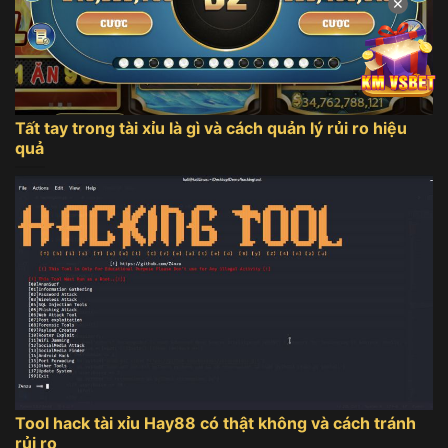
✕
Tất tay trong tài xỉu là gì và cách quản lý rủi ro hiệu
quả
Tool hack tài xỉu Hay88 có thật không và cách tránh
rủi ro