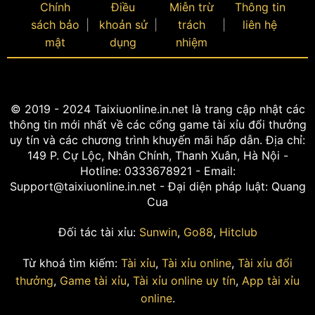
Chính
Điều
Miễn trừ
Thông tin
sách bảo
khoản sử
trách
liên hệ
mật
dụng
nhiệm
© 2019 - 2024 Taixiuonline.in.net là trang cập nhật các
thông tin mới nhất về các cổng game tài xỉu đổi thưởng
uy tín và các chương trình khuyến mãi hấp dẫn. Địa chỉ:
149 P. Cự Lộc, Nhân Chính, Thanh Xuân, Hà Nội -
Hotline: 0333678921 - Email:
Support@taixiuonline.in.net
- Đại diện pháp luật: Quang
Cua
Đối tác tài xỉu:
Sunwin
,
Go88
,
Hitclub
Từ khoá tìm kiếm:
Tài xỉu
,
Tài xỉu online
,
Tài xỉu đổi
thưởng
,
Game tài xỉu
,
Tài xỉu online uy tín
,
App tài xỉu
online
.