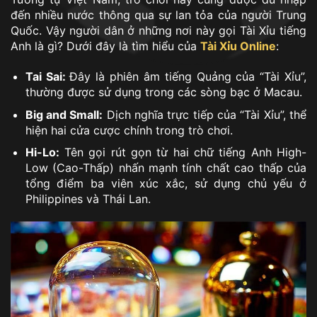
đến nhiều nước thông qua sự lan tỏa của người Trung
Quốc. Vậy người dân ở những nơi này gọi Tài Xỉu tiếng
Anh là gì? Dưới đây là tìm hiểu của
Tài Xỉu Online
:
Tai Sai:
Đây là phiên âm tiếng Quảng của “Tài Xỉu”,
thường được sử dụng trong các sòng bạc ở Macau.
Big and Small:
Dịch nghĩa trực tiếp của “Tài Xỉu”, thể
hiện hai cửa cược chính trong trò chơi.
Hi-Lo:
Tên gọi rút gọn từ hai chữ tiếng Anh High-
Low (Cao-Thấp) nhấn mạnh tính chất cao thấp của
tổng điểm ba viên xúc xắc, sử dụng chủ yếu ở
Philippines và Thái Lan.