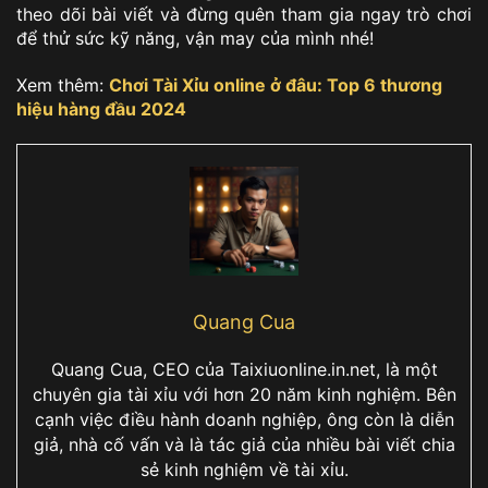
theo dõi bài viết và đừng quên tham gia ngay trò chơi
để thử sức kỹ năng, vận may của mình nhé!
Xem thêm:
Chơi Tài Xỉu online ở đâu: Top 6 thương
hiệu hàng đầu 2024
Quang Cua
Quang Cua, CEO của Taixiuonline.in.net, là một
chuyên gia tài xỉu với hơn 20 năm kinh nghiệm. Bên
cạnh việc điều hành doanh nghiệp, ông còn là diễn
giả, nhà cố vấn và là tác giả của nhiều bài viết chia
sẻ kinh nghiệm về tài xỉu.