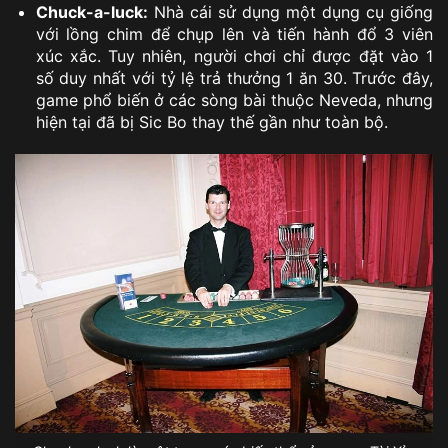
Chuck-a-luck:
Nhà cái sử dụng một dụng cụ giống
với lồng chim để chụp lên và tiến hành đổ 3 viên
xúc xắc. Tuy nhiên, người chơi chỉ được đặt vào 1
số duy nhất với tỷ lệ trả thưởng 1 ăn 30. Trước đây,
game phổ biến ở các sòng bài thuộc Neveda, nhưng
hiện tại đã bị Sic Bo thay thế gần như toàn bộ.