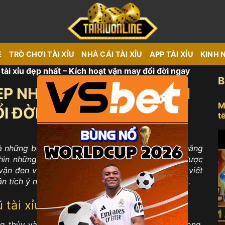
E
TRÒ CHƠI TÀI XỈU
NHÀ CÁI TÀI XỈU
APP TÀI XỈU
KINH 
tài xỉu đẹp nhất – Kích hoạt vận may đổi đời ngay
B
ẸP NHẤT – KÍCH HOẠT VẬN
×
M
I ĐỜI NGAY
t
à những bức ảnh chụp màn hình ghi lại kết quả thắng
hìn những khoảnh khắc chiến thắng rực rỡ này được
vận đen và thu hút tài lộc về cho người chơi. Bài viết
hân tích ý nghĩa của những bức ảnh nổ hũ đẹp nhất.
 tài xỉu trong giới game thủ
 thủy và tâm linh đóng vai trò vô cùng quan trọng.