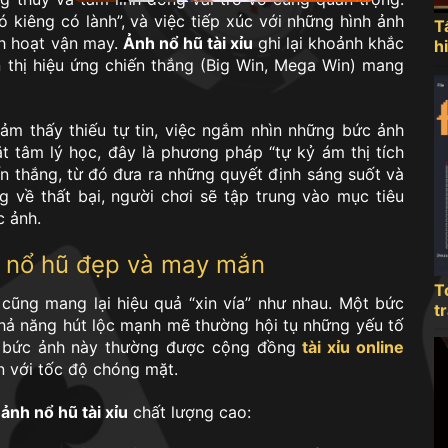
ó kiêng có lành”, và việc tiếp xúc với những hình ảnh
T
ch hoạt vận may.
Ảnh nổ hũ tài xỉu
ghi lại khoảnh khắc
h
n thị hiệu ứng chiến thắng (Big Win, Mega Win) mang
m thấy thiếu tự tin, việc ngắm nhìn những bức ảnh
mặt tâm lý học, đây là phương pháp “tự kỷ ám thị tích
ến thắng, từ đó đưa ra những quyết định sáng suốt và
ng về thất bại, người chơi sẽ tập trung vào mục tiêu
c ảnh.
h nổ hũ đẹp và may mắn
T
cũng mang lại hiệu quả “xin vía” như nhau. Một bức
t
hả năng hút lộc mạnh mẽ thường hội tụ những yếu tố
g bức ảnh này thường được cộng đồng
tài xỉu online
ín với tốc độ chóng mặt.
c
ảnh nổ hũ tài xỉu
chất lượng cao: