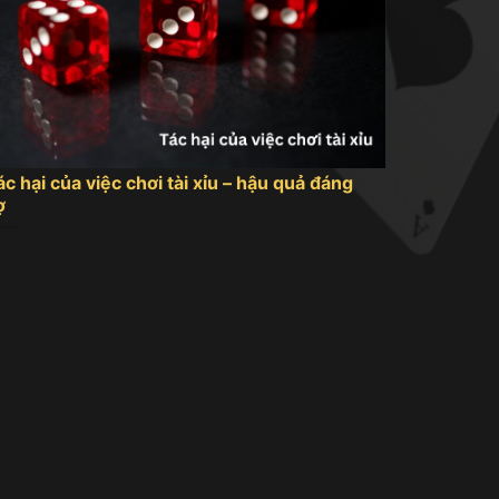
ác hại của việc chơi tài xỉu – hậu quả đáng
ợ