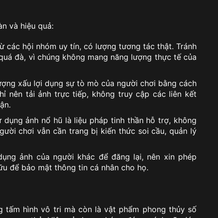
n và hiệu quả:
ừ các hội nhóm uy tín, có lượng tương tác thật. Tránh
quá đà, vì chúng không mang năng lượng thực tế của
ượng xấu lợi dụng sự tò mò của người chơi bằng cách
 nên tải ảnh trực tiếp, không truy cập các liên kết
ận.
ử dụng ảnh nổ hũ là liệu pháp tinh thần hỗ trợ, không
gười chơi vẫn cần trang bị kiến thức soi cầu, quản lý
ụng ảnh của người khác để đăng lại, nên xin phép
ữu để bảo mật thông tin cá nhân cho họ.
g tấm hình vô tri mà còn là vật phẩm phong thủy số