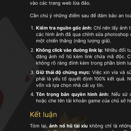
vào các trang web lừa đảo.
Cần chú ý những điểm sau để đảm bảo an toà
Kiểm tra nguồn gốc ảnh:
Chỉ nên lấy ảnh t
các hình ảnh đã qua chỉnh sửa photoshop 
một chiến thắng (năng lượng giả).
Không click vào đường link lạ:
Nhiều đối t
đăng ảnh nổ hũ kèm link chứa mã độc. Chỉ
không rõ ràng đính kèm trong phần bình lu
Giữ thái độ chừng mực:
Việc xin vía và s
phải là yếu tố quyết định 100% kết quả. N
vốn và lựa chọn nhà cái uy tín.
Tôn trọng bản quyền hình ảnh:
Nếu sử d
hoặc che tên tài khoản game của chủ sở h
Kết luận
Tóm lại,
ảnh nổ hũ tài xỉu
không chỉ là nhữn