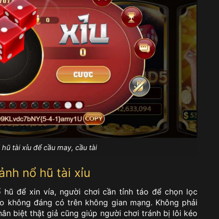
hũ tài xỉu để cầu may, cầu tài
ảnh nổ hũ tài xỉu
 hũ để xin vía, người chơi cần tỉnh táo để chọn lọc
 ro không đáng có trên không gian mạng. Không phải
hân biệt thật giả cũng giúp người chơi tránh bị lôi kéo