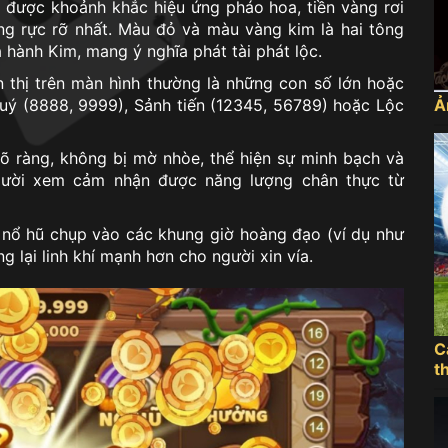
 được khoảnh khắc hiệu ứng pháo hoa, tiền vàng rơi
ng rực rỡ nhất. Màu đỏ và màu vàng kim là hai tông
hành Kim, mang ý nghĩa phát tài phát lộc.
 thị trên màn hình thường là những con số lớn hoặc
uý (8888, 9999), Sảnh tiến (12345, 56789) hoặc Lộc
Ả
õ ràng, không bị mờ nhòe, thể hiện sự minh bạch và
 người xem cảm nhận được năng lượng chân thực từ
 nổ hũ chụp vào các khung giờ hoàng đạo (ví dụ như
 lại linh khí mạnh hơn cho người xin vía.
C
t