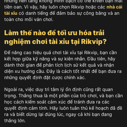
những nền tảng không minh bạch có thể khiến bạn mất
tiền oan. Vì vậy, hãy luôn chọn Rikvip hoặc các
nhà cái
tài xỉu
có danh tiếng để đảm bảo sự công bằng và an
toàn cho mỗi ván chơi.
Làm thế nào để tối ưu hóa trải
nghiệm chơi tài xỉu tại Rikvip?
Để nâng cao hiệu quả chơi tài xỉu tại Rikvip, bạn cần
kết hợp giữa kỹ năng và sự kiên nhẫn. Đầu tiên, hãy
dành thời gian để phân tích lịch sử kết quả và nhận
diện xu hướng cầu. Đây là cách tốt nhất để bạn đưa ra
những quyết định đặt cược chính xác.
Ngoài ra, việc duy trì tâm lý ổn định cũng rất quan
trọng. Thắng thua là một phần của trò chơi, và bạn cần
học cách kiểm soát cảm xúc để tránh đưa ra các
quyết định cảm tính. Hãy luôn tuân thủ kế hoạch đã đề
ra và biết dừng lại đúng lúc, ngay cả khi bạn đang
thắng lớn.