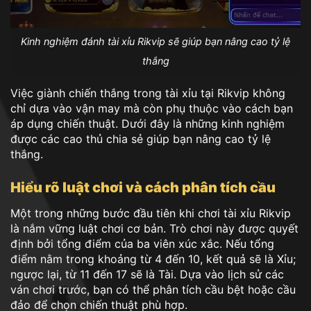
Kinh nghiệm đánh tài xỉu Rikvip sẽ giúp bạn nâng cao tỷ lệ
thắng
Việc giành chiến thắng trong tài xỉu tại Rikvip không
chỉ dựa vào vận may mà còn phụ thuộc vào cách bạn
áp dụng chiến thuật. Dưới đây là những kinh nghiệm
được các cao thủ chia sẻ giúp bạn nâng cao tỷ lệ
thắng.
Hiểu rõ luật chơi và cách phân tích cầu
Một trong những bước đầu tiên khi chơi tài xỉu Rikvip
là nắm vững luật chơi cơ bản. Trò chơi này được quyết
định bởi tổng điểm của ba viên xúc xắc. Nếu tổng
điểm nằm trong khoảng từ 4 đến 10, kết quả sẽ là Xỉu;
ngược lại, từ 11 đến 17 sẽ là Tài. Dựa vào lịch sử các
ván chơi trước, bạn có thể phân tích cầu bệt hoặc cầu
đảo để chọn chiến thuật phù hợp.