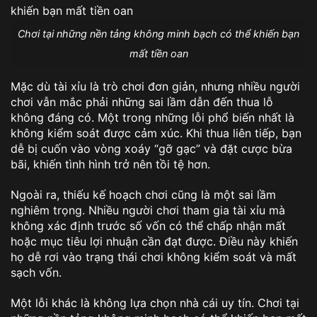
Chơi tại những nền tảng không minh bạch có thể khiến bạn
mất tiền oan
Mặc dù tài xỉu là trò chơi đơn giản, nhưng nhiều người
chơi vẫn mắc phải những sai lầm dẫn đến thua lỗ
không đáng có. Một trong những lỗi phổ biến nhất là
không kiểm soát được cảm xúc. Khi thua liên tiếp, bạn
dễ bị cuốn vào vòng xoáy “gỡ gạc” và đặt cược bừa
bãi, khiến tình hình trở nên tồi tệ hơn.
Ngoài ra, thiếu kế hoạch chơi cũng là một sai lầm
nghiêm trọng. Nhiều người chơi tham gia tài xỉu mà
không xác định trước số vốn có thể chấp nhận mất
hoặc mục tiêu lợi nhuận cần đạt được. Điều này khiến
họ dễ rơi vào trạng thái chơi không kiểm soát và mất
sạch vốn.
Một lỗi khác là không lựa chọn nhà cái uy tín. Chơi tại