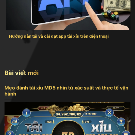
Hướng dẫn tải và cài đặt app tài xỉu trên điện thoại
Bài viết mới
Mẹo đánh tài xỉu MD5 nhìn từ xác suất và thực tế vận
hành