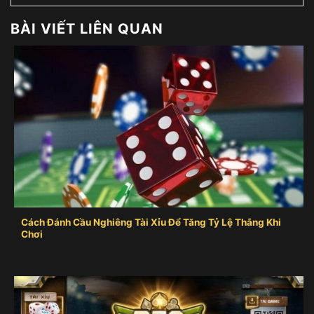
BÀI VIẾT LIÊN QUAN
Cách Đánh Cầu Nghiêng Tài Xỉu Để Tăng Tỷ Lệ Thắng Khi
Chơi