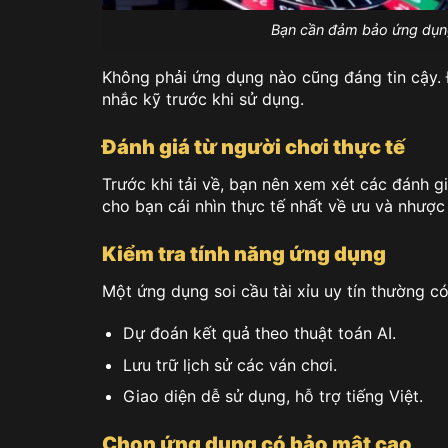
Bạn cần đảm bảo ứng dụng
Không phải ứng dụng nào cũng đáng tin cậy. 
nhắc kỹ trước khi sử dụng.
Đánh giá từ người chơi thực tế
Trước khi tải về, bạn nên xem xét các đánh g
cho bạn cái nhìn thực tế nhất về ưu và nhượ
Kiểm tra tính năng ứng dụng
Một ứng dụng soi cầu tài xỉu uy tín thường có
Dự đoán kết quả theo thuật toán AI.
Lưu trữ lịch sử các ván chơi.
Giao diện dễ sử dụng, hỗ trợ tiếng Việt.
Chọn ứng dụng có bảo mật cao