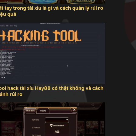
ất tay trong tài xỉu là gì và cách quản lý rủi ro
iệu quả
ool hack tài xỉu Hay88 có thật không và cách
ránh rủi ro