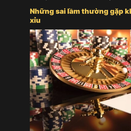
Những sai lầm thường gặp kh
xỉu