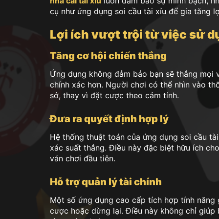
nhà cái tài xỉu
luôn đảm bảo sự minh bạch, nh
cụ như ứng dụng soi cầu tài xỉu để gia tăng lợ
Lợi ích vượt trội từ việc sử 
Tăng cơ hội chiến thắng
Ứng dụng không đảm bảo bạn sẽ thắng mọi v
chính xác hơn. Người chơi có thể nhìn vào th
sở, thay vì đặt cược theo cảm tính.
Đưa ra quyết định hợp lý
Hệ thống thuật toán của ứng dụng soi cầu tài
xác suất thắng. Điều này đặc biệt hữu ích cho
ván chơi đầu tiên.
Hỗ trợ quản lý tài chính
Một số ứng dụng cao cấp tích hợp tính năng g
cược hoặc dừng lại. Điều này không chỉ giúp