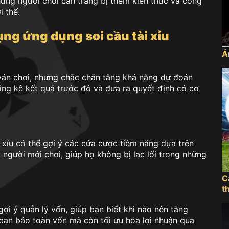
ưng người chơi cần trang bị thêm kiến thức và công
i thế.
dụng ứng dụng soi cầu tài xỉu
Ả
án chơi, nhưng chắc chắn tăng khả năng dự đoán
ống kê kết quả trước đó và đưa ra quyết định có cơ
 xỉu có thể gợi ý các cửa cược tiềm năng dựa trên
 người mới chơi, giúp họ không bị lạc lối trong những
C
t
ợi ý quản lý vốn, giúp bạn biết khi nào nên tăng
 bạn bảo toàn vốn mà còn tối ưu hóa lợi nhuận qua