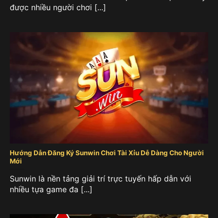
được nhiều người chơi [...]
Hướng Dẫn Đăng Ký Sunwin Chơi Tài Xỉu Dễ Dàng Cho Người
Mới
Sunwin là nền tảng giải trí trực tuyến hấp dẫn với
nhiều tựa game đa [...]