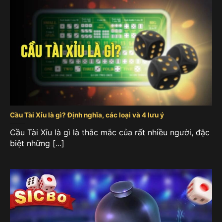
Cầu Tài Xỉu là gì? Định nghĩa, các loại và 4 lưu ý
Cầu Tài Xỉu là gì là thắc mắc của rất nhiều người, đặc
biệt những [...]