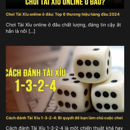
Chơi Tài Xỉu online ở đâu: Top 6 thương hiệu hàng đầu 2024
Chơi Tài Xỉu online ở đâu chất lượng, đáng tin cậy ắt
hẳn là nỗi [...]
Cách đánh Tài Xỉu 1-3-2-4: Bí quyết để bạn làm chủ cuộc chơi
Cách đánh Tài Xỉu 1-3-2-4 là một chiến thuật khá hay