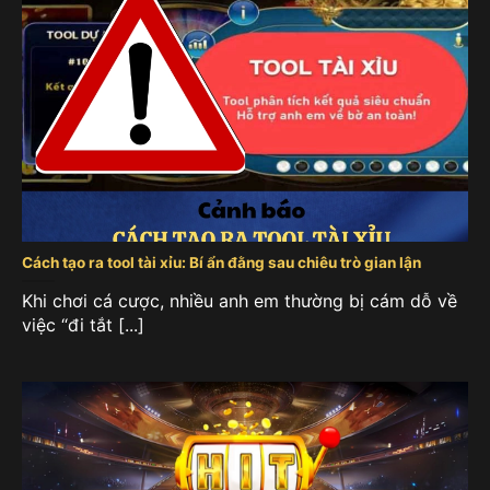
Cách tạo ra tool tài xỉu: Bí ẩn đằng sau chiêu trò gian lận
Khi chơi cá cược, nhiều anh em thường bị cám dỗ về
việc “đi tắt [...]