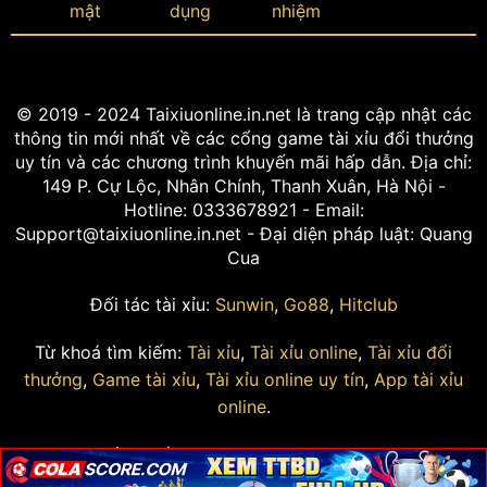
mật
dụng
nhiệm
© 2019 - 2024 Taixiuonline.in.net là trang cập nhật các
thông tin mới nhất về các cổng game tài xỉu đổi thưởng
uy tín và các chương trình khuyến mãi hấp dẫn. Địa chỉ:
149 P. Cự Lộc, Nhân Chính, Thanh Xuân, Hà Nội -
Hotline: 0333678921 - Email:
Support@taixiuonline.in.net
- Đại diện pháp luật: Quang
Cua
Đối tác tài xỉu:
Sunwin
,
Go88
,
Hitclub
Từ khoá tìm kiếm:
Tài xỉu
,
Tài xỉu online
,
Tài xỉu đổi
thưởng
,
Game tài xỉu
,
Tài xỉu online uy tín
,
App tài xỉu
online
.
Bản quyền thuộc taixiuonline.in.net