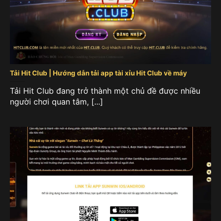
Tải Hit Club | Hướng dẫn tải app tài xỉu Hit Club về máy
Tải Hit Club đang trở thành một chủ đề được nhiều
người chơi quan tâm, [...]